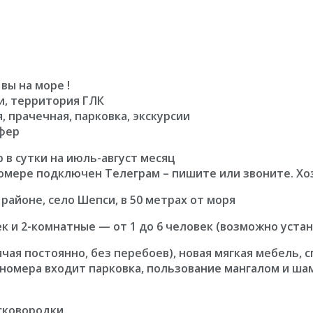
вы на море !
си, территория ГЛК
я, прачечная, парковка, экскурсии
фер
 в сутки на июль-август месяц
номере подключен Тeлeгрaм – пишите или звоните. Хо
айоне, село Шепси, в 50 метрах от моря
к и 2-комнатные — от 1 до 6 человек (возможно уста
чая постоянно, без перебоев), новая мягкая мебель, 
ть номера входит парковка, пользование мангалом и ша
сковородки.