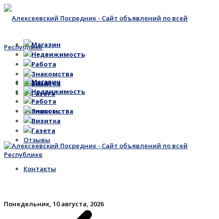
Магазин
Недвижимость
Работа
Знакомства
Магазин
Главная
Визитка
Недвижимость
Газета
Работа
Стоимость
Знакомства
Визитка
Газета
Отзывы
Контакты
Понедельник, 10 августа, 2026