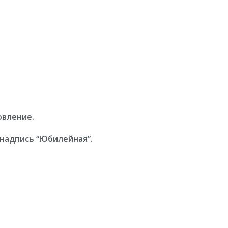
овление.
 надпись “Юбилейная”.