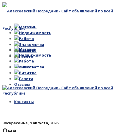
Магазин
Недвижимость
Работа
Знакомства
Магазин
Главная
Визитка
Недвижимость
Газета
Работа
Стоимость
Знакомства
Визитка
Газета
Отзывы
Контакты
Воскресенье, 9 августа, 2026
Она