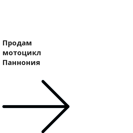
Продам
мотоцикл
Паннония