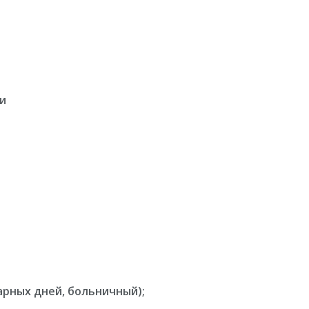
и
арных дней, больничный);